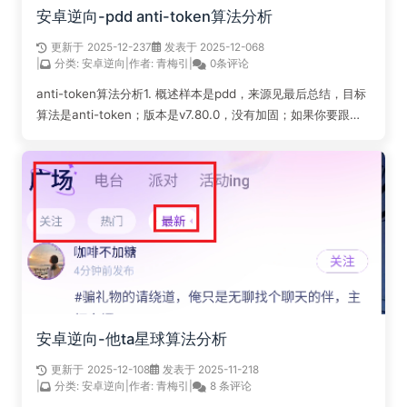
安卓逆向-pdd anti-token算法分析
更新于
2025-12-23
7
发表于 2025-12-06
8
|
分类:
安卓逆向
|
作者:
青梅引
|
0条评论
anti-token算法分析1. 概述样本是pdd，来源见最后总结，目标
算法是anti-token；版本是v7.80.0，没有加固；如果你要跟着
分析算法，那么请划到最后获取样本，豌豆荚下载的只有32位的
so；其中unidbg补环境的部分我着重说了，基本上...
阅读全文...
安卓逆向-他ta星球算法分析
更新于
2025-12-10
8
发表于 2025-11-21
8
|
分类:
安卓逆向
|
作者:
青梅引
|
8 条评论