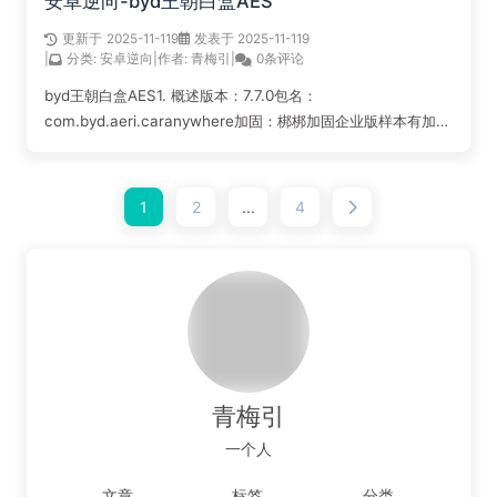
安卓逆向-byd王朝白盒AES
更新于
2025-11-11
9
发表于 2025-11-11
9
|
分类:
安卓逆向
|
作者:
青梅引
|
0条评论
byd王朝白盒AES1. 概述版本：7.7.0包名：
com.byd.aeri.caranywhere加固：梆梆加固企业版样本有加
固，先把前面的东西说了，脱壳使用fart或者其他方式，版本不
高随便脱；由于是bb加固，frida检测也是有的，但是版本比较
低，...
1
2
...
4
阅读全文...
青梅引
一个人
文章
标签
分类