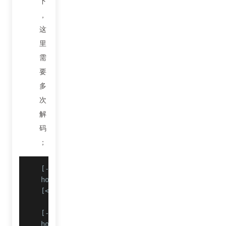
下
，
这
里
需
要
多
次
解
码
；
[->] hook_sp ->str= null

hook_sp bArr: batch_method_feed=["method=zpge
[<-] hook_sp retval= zwp_NCTRJTSwi3DeUsbkHIGN
[->] hook_sig ->str= null

hook_sig bArr: /api/batch/batchRunV2batch_met