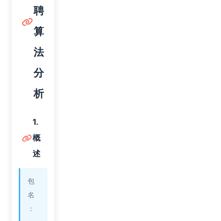
聘
算
法
分
析
1.
概
述
包
名
：