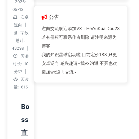
2026-
05-13
|
公告
安卓
逆向
|
逆向交流欢迎添加VX：HeiYuKuaiDou23
字数
若有侵权可联系作者删除 请注明来源为
总计:
博客
43299
|
我的知识星球启动啦 目前定价188 只更
阅读
安卓逆向 感兴趣请+我vx沟通 不买也欢
时长:
10
分钟
|
迎加wx逆向交流~
阅读
量:
615
Bo
ss
直