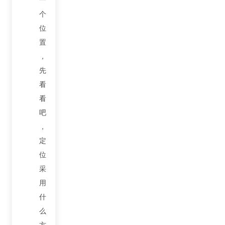
个
位
置
，
先
看
看
吧
，
定
位
采
用
什
么
方