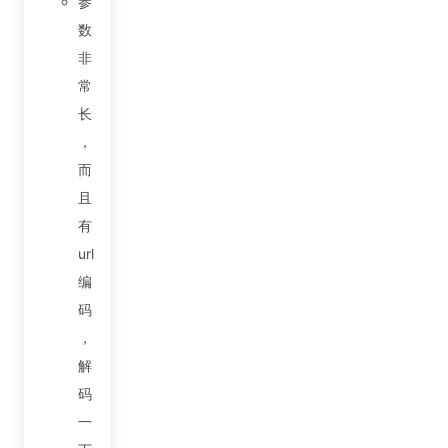
参
数
非
常
长
，
而
且
有
url
编
码
，
解
码
一