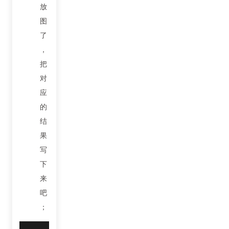
放
图
了
，
把
对
应
的
结
果
写
下
来
吧
；