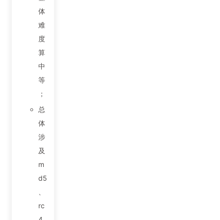
体
难
度
算
中
等
；
总
体
涉
及
m
d5
、
rc
4