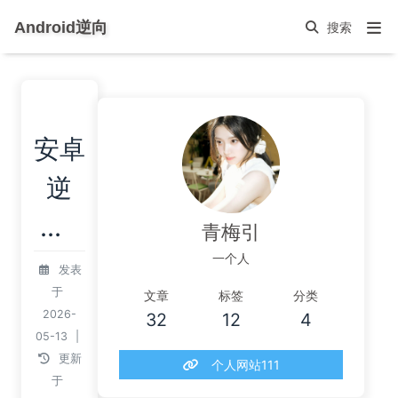
Android逆向
安卓
逆
向-
青梅引
Boss
一个人
发表
于
文章
标签
分类
直聘
2026-
32
12
4
算法
05-13
|
更新
个人网站111
分析
于