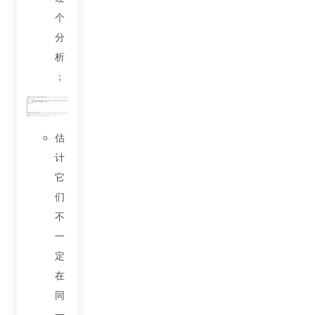
个
分
析
；
估
计
它
们
不
一
定
在
同
一