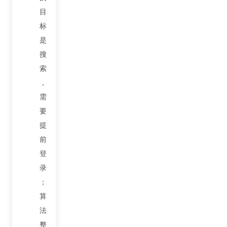
目
标
是
搜
索
，
需
要
提
前
登
录
；
算
法
整