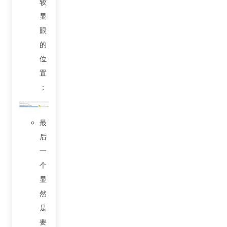
较
显
眼
的
位
置
；
最
后
一
个
显
然
是
要