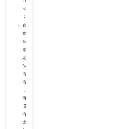
法
；
直
接
搜
索
定
位
看
看
，
有
没
有
比