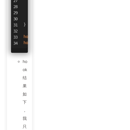
return
 retval
;
}
;
}
)
;
}
hook_sig
(
)
;
hook_sp
(
)
;
ho
ok
结
果
如
下
，
我
只