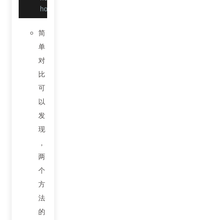
hook_sig 返回值: V3.0f28a35d5baff6f9c44f199a29
简
单
对
比
可
以
发
现
，
两
个
方
法
的