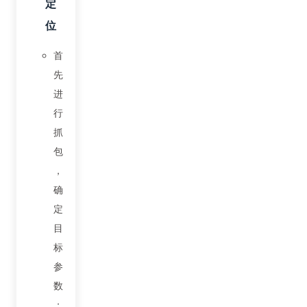
定
位
首
先
进
行
抓
包
，
确
定
目
标
参
数
；