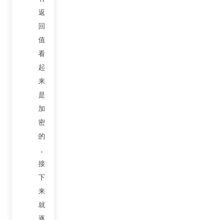
返
回
值
看
起
来
是
加
密
的
，
接
下
来
就
逐