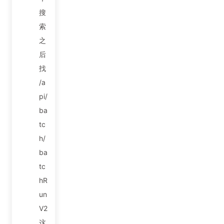
搜
索
之
后
找
/a
pi/
ba
tc
h/
ba
tc
hR
un
V2
这