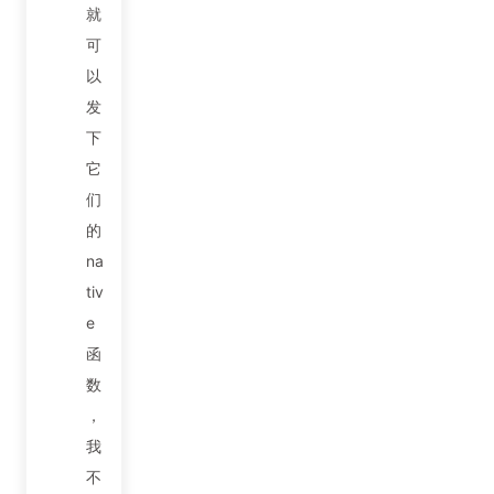
就
可
以
发
下
它
们
的
na
tiv
e
函
数
，
我
不