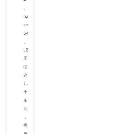
、
ba
se
64
、
LZ
压
缩
这
几
个
东
西
，
需
要