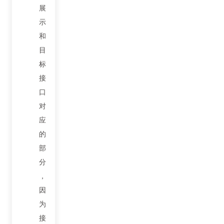
展
示
和
目
标
接
口
对
应
的
部
分
，
因
为
接