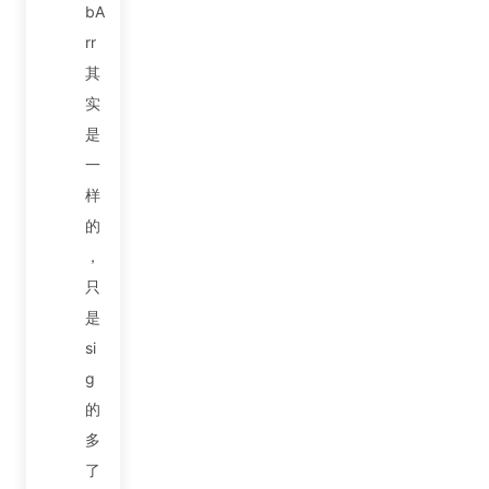
bA
rr
其
实
是
一
样
的
，
只
是
si
g
的
多
了