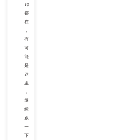
sp
都
在
，
有
可
能
是
这
里
，
继
续
跟
一
下