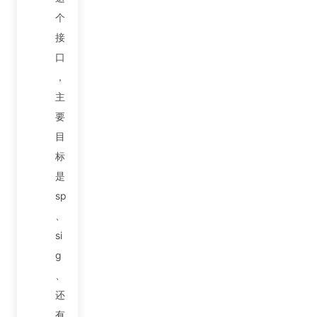
个
接
口
，
主
要
目
标
是
sp
、
si
g
、
还
有