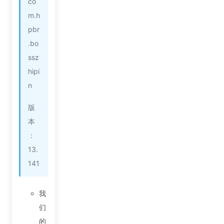
co
m.h
pbr
.bo
ssz
hipi
n
版
本
：
13.
141
我
们
的