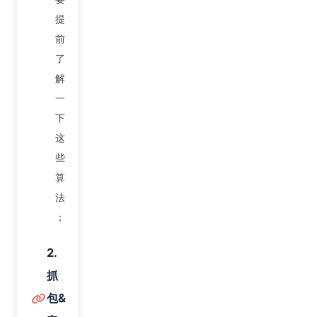
提
前
了
解
一
下
这
些
算
法
；
2.
抓
包&