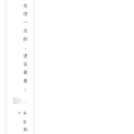
合
理
一
点
的
，
进
去
看
看
；
si
g
和