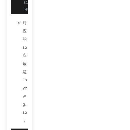
sig：private static native byte[] nativeSignatu
sp： private static native String nativeEncode
对
应
的
so
应
该
是
lib
yz
w
g.
so
；