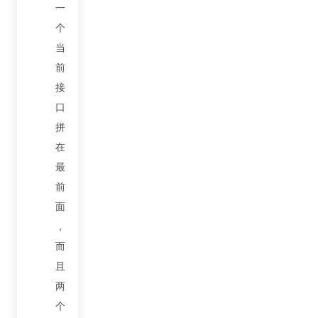
一
个
当
前
接
口
拼
在
最
前
面
，
而
且
两
个