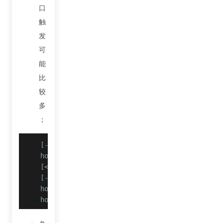
口
触
发
可
能
比
较
多
；
[->] hook_sp ->str= null

hook_sp bArr: batch_method_feed=%5B%22method%
[<-] hook_sp retval= zwp_NCTRJTSwi3DeUsbkHIGN
[->] chook_sig ->str= null

hook_sig bArr: /api/batch/batchRunV2batch_met
hook_sig 返回值: V3.0f28a35d5baff6f9c44f199a29