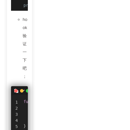
private static final String LIB_NAME = "yzwg"
ho
ok
验
证
一
下
吧
；
JS
function
showByteArray
(
byteArray
,
 name
)
{
if
(
byteArray 
==
null
)
return
;
var
result
=
 Java
.
use
(
'java.lang.String'
)
console
.
log
(
name 
+
": "
+
result
)
;
}